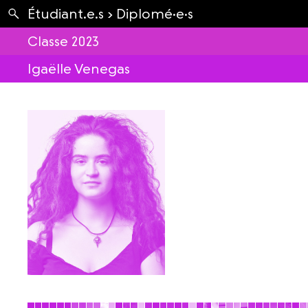
Apartés
Étudiant.e.s ›
Diplomé·e·s
Envolées
Classe 2023
Igaëlle Venegas