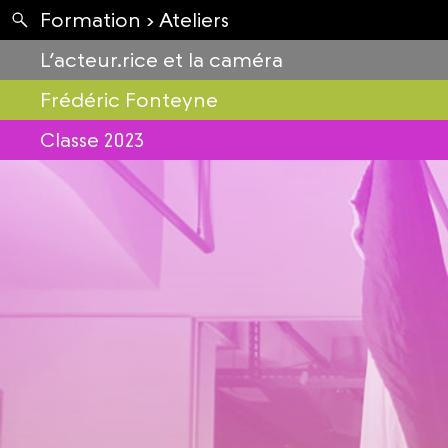
Apartés
Formation ›
Ateliers
Envolées
L’acteur.rice et la caméra
Frédéric Fonteyne
Classe 2023