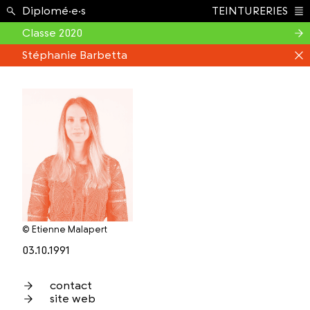
Étudiant.e.s ›
Diplomé·e·s
TEINTURERIES
Index
Classe 2020
Stéphanie Barbetta
© Etienne Malapert
03.10.1991
contact
site web