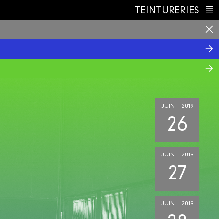
TEINTURERIES
Index
JUIN
2019
26
JUIN
2019
27
JUIN
2019