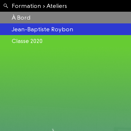
Apartés
Formation ›
Ateliers
Envolées
À Bord
Jean-Baptiste Roybon
Classe 2020