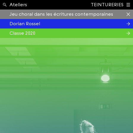
Formation ›
Ateliers
TEINTURERIES
Index
Jeu choral dans les écritures contemporaines
Dorian Rossel
Classe 2020