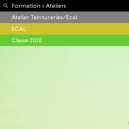
Apartés
Formation ›
Ateliers
Envolées
Atelier Teintureries/Ecal
ECAL
Classe 2020