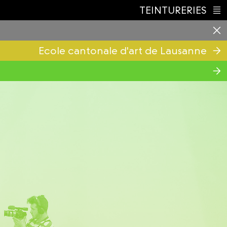
TEINTURERIES
Index
Ecole cantonale d'art de Lausanne