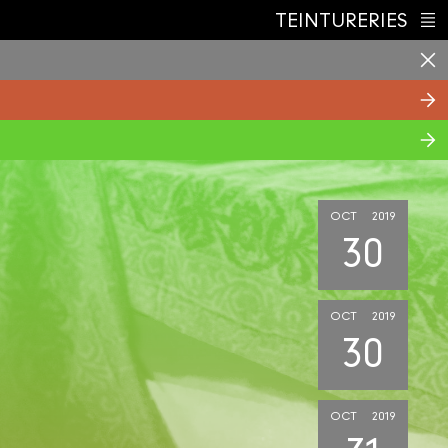
TEINTURERIES
Index
OCT
2019
30
OCT
2019
30
OCT
2019