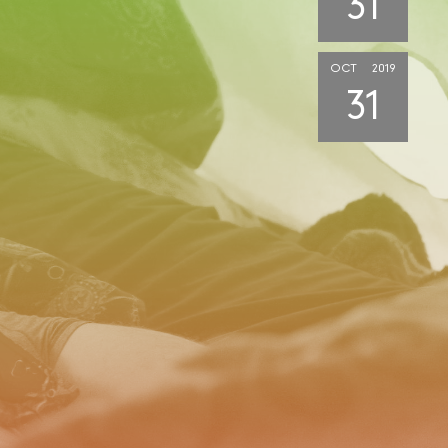
31
OCT
2019
31