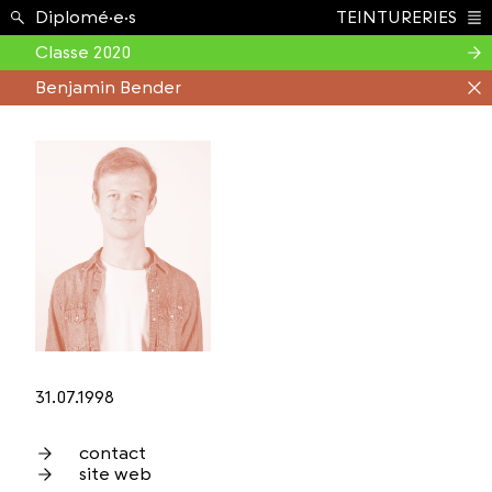
Étudiant.e.s ›
Diplomé·e·s
TEINTURERIES
Index
Classe 2020
Benjamin Bender
31.07.1998
contact
site web