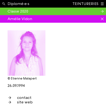
Étudiant.e.s ›
Diplomé·e·s
TEINTURERIES
Index
Classe 2020
Amélie Vidon
© Etienne Malapert
26.09.1994
contact
site web