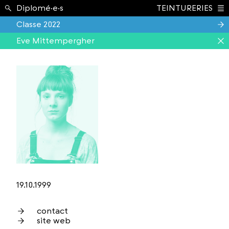
Étudiant.e.s ›
Diplomé·e·s
TEINTURERIES
Index
Classe 2022
Eve Mittempergher
19.10.1999
contact
site web