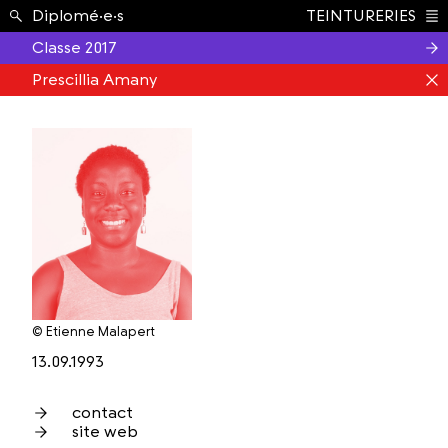
Étudiant.e.s ›
Diplomé·e·s
TEINTURERIES
Index
Classe 2017
Prescillia Amany
© Etienne Malapert
13.09.1993
contact
site web