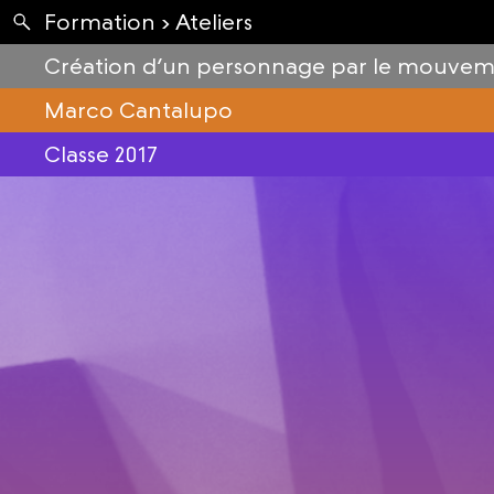
Apartés
Formation ›
Ateliers
Envolées
Création d’un personnage par le mouve
Marco Cantalupo
Classe 2017