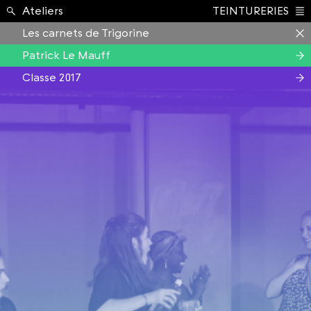
Formation ›
Ateliers
TEINTURERIES
Index
Les carnets de Trigorine
Patrick Le Mauff
Classe 2017