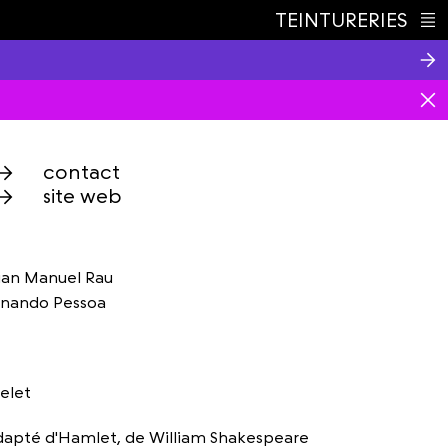
TEINTURERIES
Index
contact
site web
Gian Manuel Rau
ernando Pessoa
elet
adapté d'Hamlet, de William Shakespeare