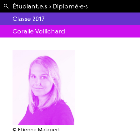
Apartés
Étudiant.e.s ›
Diplomé·e·s
Envolées
Classe 2017
Coralie Vollichard
© Etienne Malapert