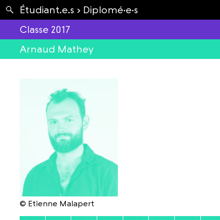
Apartés
Étudiant.e.s ›
Diplomé·e·s
Envolées
Classe 2017
Arnaud Mathey
© Etienne Malapert