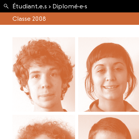
Apartés
Étudiant.e.s ›
Diplomé·e·s
Envolées
Classe 2008