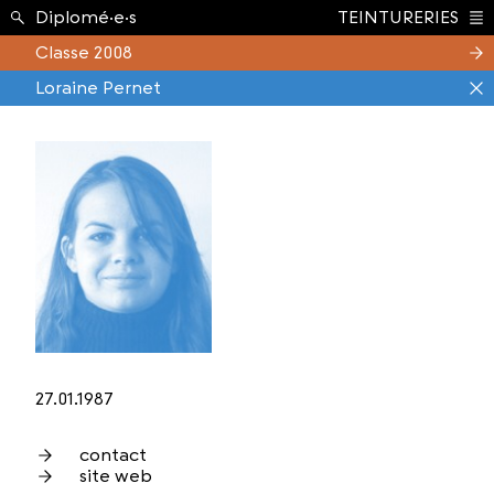
Étudiant.e.s ›
Diplomé·e·s
TEINTURERIES
Index
Classe 2008
Loraine Pernet
27.01.1987
contact
site web