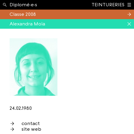
Étudiant.e.s ›
Diplomé·e·s
TEINTURERIES
Index
Classe 2008
Alexandra Moia
24.02.1980
contact
site web