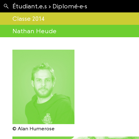
Apartés
Étudiant.e.s ›
Diplomé·e·s
Envolées
Classe 2014
Nathan Heude
© Alan Humerose