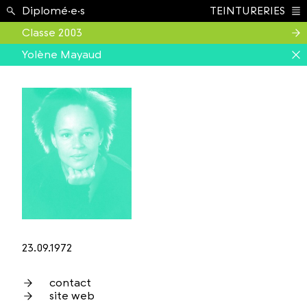
Étudiant.e.s ›
Diplomé·e·s
TEINTURERIES
Index
Classe 2003
Yolène Mayaud
23.09.1972
contact
site web