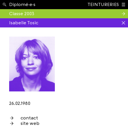
Étudiant.e.s ›
Diplomé·e·s
TEINTURERIES
Index
Classe 2003
Isabelle Tosic
26.02.1980
contact
site web