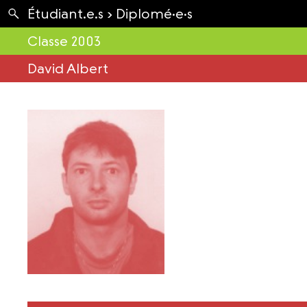
Apartés
Étudiant.e.s ›
Diplomé·e·s
Envolées
Classe 2003
David Albert