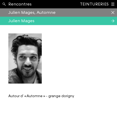
Formation ›
Rencontres
TEINTURERIES
Index
Julien Mages, Automne
Julien Mages
Autour
d' « Automne » - grange dorigny