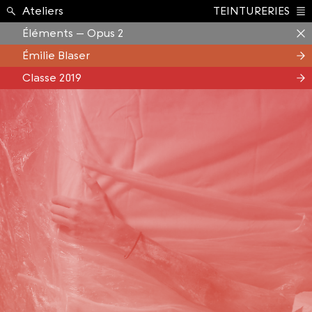
Formation ›
Ateliers
TEINTURERIES
Index
Éléments – Opus 2
Émilie Blaser
Classe 2019