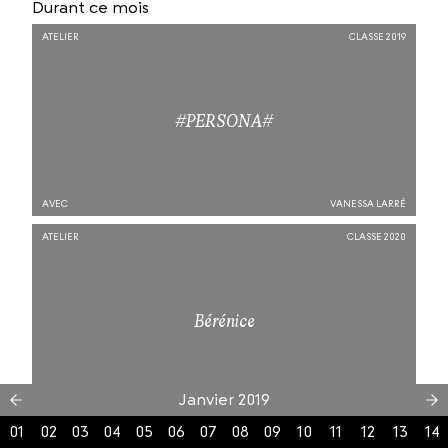
Durant ce mois
ATELIER
CLASSE 2019
#PERSONA#
AVEC
VANESSA LARRÉ
ATELIER
CLASSE 2020
Bérénice
Janvier 2019
AVEC
SIMONE AUDEMARS
01
02
03
04
05
06
07
08
09
10
11
12
13
14
ATELIER
CLASSE 2019