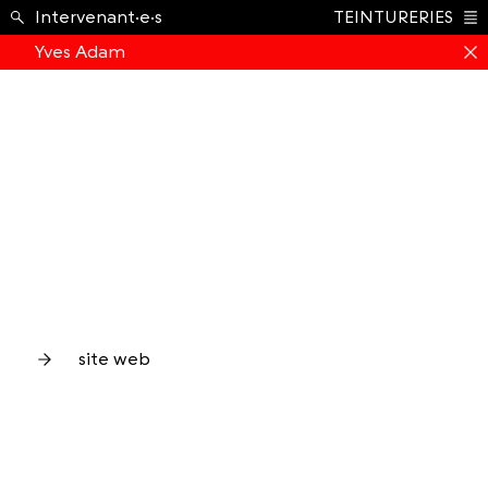
École ›
Intervenant·e·s
TEINTURERIES
Index
Yves Adam
site web