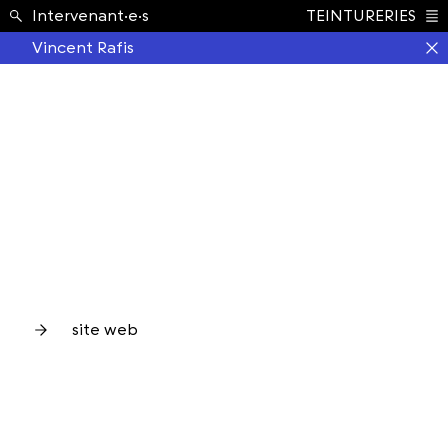
École ›
Intervenant·e·s
TEINTURERIES
Index
Vincent Rafis
site web