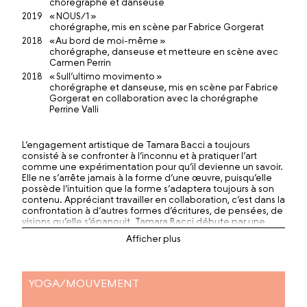
chorégraphe et danseuse
2019
« NOUS/1 »
chorégraphe, mis en scène par Fabrice Gorgerat
2018
« Au bord de moi-même »
chorégraphe, danseuse et metteure en scène avec
Carmen Perrin
2018
« Sull’ultimo movimento »
chorégraphe et danseuse, mis en scène par Fabrice
Gorgerat en collaboration avec la chorégraphe
Perrine Valli
L’engagement artistique de Tamara Bacci a toujours
consisté à se confronter à l’inconnu et à pratiquer l’art
comme une expérimentation pour qu’il devienne un savoir.
Elle ne s’arrête jamais à la forme d’une œuvre, puisqu’elle
possède l’intuition que la forme s’adaptera toujours à son
contenu. Appréciant travailler en collaboration, c’est dans la
confrontation à d’autres formes d’écritures, de pensées, de
visions qu’elle s’épanouit. Tamara Bacci débute par une
carrière de danseuse classique et néo-classique, puis
s’oriente sur la médecine ayurvédique et le yoga, la danse
contemporaine et la chorégraphie. En parallèle à ses
multiples activités, elle s’intéresse au théâtre en tant que
comédienne, tout en exerçant comme pédagogue et
YOGA/MOUVEMENT
chargée de diffusion dans un théâtre. Elle apprécie
expérimenter des choses, les mettre en équilibre et en