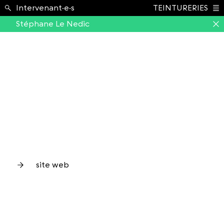
École ›
Intervenant·e·s
TEINTURERIES
Index
Stéphane Le Nedic
site web