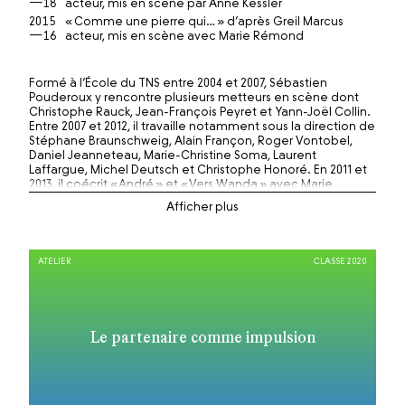
—18
acteur, mis en scène par Anne Kessler
2015
« Comme une pierre qui… » d’après Greil Marcus
—16
acteur, mis en scène avec Marie Rémond
Formé à l’École du TNS entre 2004 et 2007, Sébastien
Pouderoux y rencontre plusieurs metteurs en scène dont
Christophe Rauck, Jean-François Peyret et Yann-Joël Collin.
Entre 2007 et 2012, il travaille notamment sous la direction de
Stéphane Braunschweig, Alain Françon, Roger Vontobel,
Daniel Jeanneteau, Marie-Christine Soma, Laurent
Laffargue, Michel Deutsch et Christophe Honoré. En 2011 et
2013, il coécrit « André » et « Vers Wanda » avec Marie
Rémond et Clément Bresson.
Depuis 2012, il est pensionnaire de la Comédie-Française où
il joue dans des mises en scène de Clément Hervieu-Léger
(« Le Misanthrope » de Molière), Lilo Baur (« La Maison de
ATELIER
CLASSE 2020
Bernarda Alba » de Federico García Lorca), Jean-Yves Ruf
(« Troilus » et « Cressida » de Shakespeare), Muriel Mayette-
Holtz (« Le Songe d’une nuit d’été » de Shakespeare et
« Andromaque » de Racine), Volodia Serre (« Oblomov »
d’Ivan Alexandrovitch Gontcharov), Jacques Vincey
Le partenaire comme impulsion
(« Amphitryon » de Molière), Denis Podalydès (« Lucrèce
Borgia » de Victor Hugo et « Cyrano de Bergerac »
d’Edmond Rostand), Denis Marleau (« Innocence » de Dea
Loher) et Dan Jemmett (« La Tragédie d’Hamlet » de
Shakespeare).