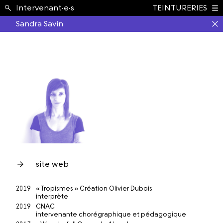
École ›
Intervenant·e·s
TEINTURERIES
Index
Sandra Savin
site web
2019
« Tropismes » Création Olivier Dubois
interprète
2019
CNAC
intervenante chorégraphique et pédagogique