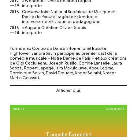
2017
« Wonderfull One » de Abou Lagraa
—19
interprète
2018
Conservatoire National Supérieur de Musique et
Danse de Paris/« Tragédie Extended »
intervenante artistique et pédagogique
2016
« Auguri » Création Olivier Dubois
—18
interprète
Formée au Centre de Danse International Rosella
Hightower, Sandra Savin participe au premier cast de la
comédie musicale « Notre Dame de Paris » et aux créations
de Gigi Caciuleanu, Joseph Rusillo, Corrine Lanselle, Laura
Scozzi, Robert Lepage, Isira Makuloluwe, Abou Lagraa,
Dominique Boivin, David Drouard, Kader Belarbi, Nasser
Martin Gousset.
Elle Collabore avec Olivier Dubois depuis les créations de
« Révolution » et « Tragédie », elle est interprète dans la
nouvelle création « Auguri » présentée à la Biennale de
danse de Lyon 2016 et également pour « Tropismes »
création 2019.
ATELIER
CLASSE 2020
Elle est interprète en parallèle pour Rachid Ouramdane
pour la création « Tenir le Temps », et « Wonderfull one » de
Abou Lagraa.
Tragedie Extended
Elle est également assistante à la création auprès des