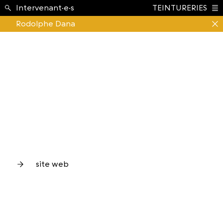
École ›
Intervenant·e·s
TEINTURERIES
Index
Rodolphe Dana
site web