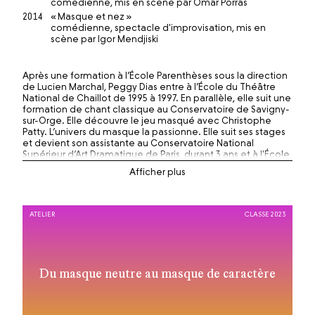
comédienne, mis en scène par Omar Porras
2014
« Masque et nez »
comédienne, spectacle d'improvisation, mis en
scène par Igor Mendjiski
Après une formation à l’École Parenthèses sous la direction
de Lucien Marchal, Peggy Dias entre à l’École du Théâtre
National de Chaillot de 1995 à 1997. En parallèle, elle suit une
formation de chant classique au Conservatoire de Savigny-
sur-Orge. Elle découvre le jeu masqué avec Christophe
Patty. L’univers du masque la passionne. Elle suit ses stages
et devient son assistante au Conservatoire National
Supérieur d’Art Dramatique de Paris, durant 3 ans et à l'École
Supérieure d’Art Dramatique de Paris.
En même temps, elle rencontre Mario Gonzalez qui la
dirigera dans « Scapin », « L’île du Docteur Mario », « Georges
Dandin » et dernièrement dans « L’Avare ». Puis, elle
ATELIER
CLASSE 2023
rencontre le metteur en scène Omar Porras et joue dans
plusieurs de ses mises en scène. Elle pratique également le
théâtre de rue avec la compagnie Annibal et ses Éléphants
et la compagnie Oposito. Elle collabore aussi
régulièrement avec la compagnie Acidu et la compagnie
Du masque neutre au masque de caractère
Art Tout Chaud.
En parallèle de sa pratique de comédienne, elle enseigne
le masque neutre et le masque de caractère en appliquant