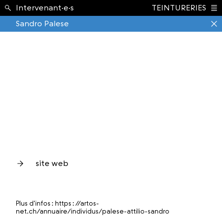
École ›
Intervenant·e·s
TEINTURERIES
Index
Sandro Palese
site web
Plus d'infos :
https : //artos-
net.ch/annuaire/individus/palese-attilio-sandro