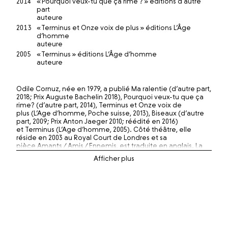
2014
« Pourquoi veux-tu que ça rime ? » éditions d'autre
part
auteure
2013
« Terminus et Onze voix de plus » éditions L’Âge
d’homme
auteure
2005
« Terminus » éditions L’Âge d’homme
auteure
Odile Cornuz, née en 1979, a publié Ma ralentie (d’autre part,
2018; Prix Auguste Bachelin 2018), Pourquoi veux-tu que ça
rime? (d’autre part, 2014), Terminus et Onze voix de
plus (L’Age d’homme, Poche suisse, 2013), Biseaux (d’autre
part, 2009; Prix Anton Jaeger 2010; réédité en 2016)
et Terminus (L’Age d’homme, 2005). Côté théâtre, elle
réside en 2003 au Royal Court de Londres et sa
pièce Amants / Amis / Ennemis, est traduite en anglais. La
même année Anne Bisang met en scène sa Saturnale à la
Comédie de Genève. En 2005, Robert Sandoz
monte L’Espace d’une nuit au Pommier.
Elle écrit Cicatrice, pièce publiée chez Campiche en 2008.
Sa pièce Haut vol est traduite et jouée au Stadttheater de
Berne en 2009. En 2011 elle écrit le livret Morceau de nuit,
pour une musique de François Cattin (mise en scène Anne-
Cécile Moser). En 2013 elle crée avec le musicien Maurizio
Peretti Biseaux reloaded, une aventure poétique et sonore.