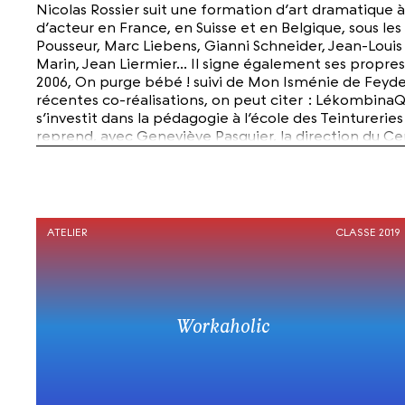
Nicolas Rossier suit une formation d’art dramatique à 
d’acteur en France, en Suisse et en Belgique, sous les 
Pousseur, Marc Liebens, Gianni Schneider, Jean-Louis
Marin, Jean Liermier... Il signe également ses propre
2006, On purge bébé ! suivi de Mon Isménie de Feydea
récentes co-réalisations, on peut citer : LékombinaQ
s’investit dans la pédagogie à l’école des Teintureries 
reprend, avec Geneviève Pasquier, la direction du Cen
Acteurs de bonne foi de Marivaux (2015). En 2016, il
Desveaux, puis dans Suzette, écrit et mis en scène 
des sables, d’après l’œuvre d’Åsa Lind, en collaborat
ATELIER
CLASSE 2019
Workaholic