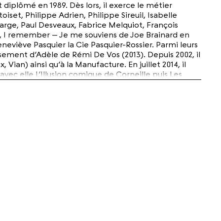
 diplômé en 1989. Dès lors, il exerce le métier
iset, Philippe Adrien, Philippe Sireuil, Isabelle
arge, Paul Desveaux, Fabrice Melquiot, François
003, I remember – Je me souviens de Joe Brainard en
eviève Pasquier la Cie Pasquier-Rossier. Parmi leurs
sement d’Adèle de Rémi De Vos (2013). Depuis 2002, il
 Vian) ainsi qu’à la Manufacture. En juillet 2014, il
vec elle L’Illusion comique de Corneille puis Les
 dernier rang de Juan Mayorga, mis en scène par Paul
e Genève. En 2018, il adapte et met en scène Le Loup