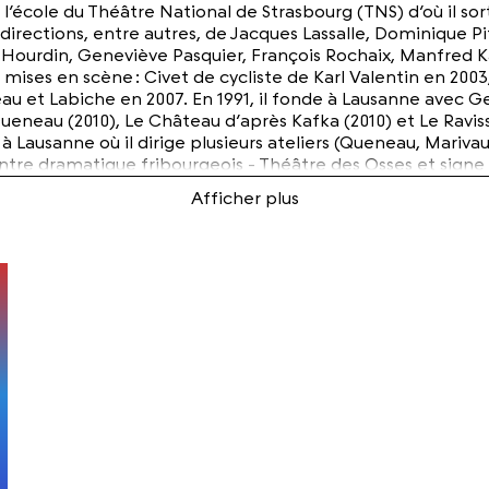
l’école du Théâtre National de Strasbourg (TNS) d’où il sort
directions, entre autres, de Jacques Lassalle, Dominique Pito
 Hourdin, Geneviève Pasquier, François Rochaix, Manfred K
s mises en scène : Civet de cycliste de Karl Valentin en 2
u et Labiche en 2007. En 1991, il fonde à Lausanne avec Gen
ueneau (2010), Le Château d’après Kafka (2010) et Le Ravis
à Lausanne où il dirige plusieurs ateliers (Queneau, Marivaux,
tre dramatique fribourgeois - Théâtre des Osses et signe a
 joue au Théâtre des Osses et en tournée dans Le Garçon du
par Fabrice Melquiot, directeur du Théâtre AmStramGram d
ion avec Geneviève Pasquier.