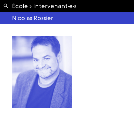
Apartés
École ›
Intervenant·e·s
Envolées
Nicolas Rossier