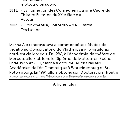
metteure en scène
2011
« La Formation des Comédiens dans le Cadre du
Théâtre Eurasien du XXIe Siècle »
Auteur
2008
« Odin-théâtre, Holstebro » de E. Barba
Traduction
Marina Alexandrovskaya a commencé ses études de
théâtre au Conservatoire de Vladimir, sa ville natale au
nord-est de Moscou. En 1986, à l'Académie de théâtre de
Moscou, elle a obtenu le Diplôme de Metteur en Scène.
Entre 1986 et 2001, Marina a occupé les chaires aux
Académies de l'Art Dramatique à Ekaterinebourg et St-
Petersbourg. En 1991 elle a obtenu son Doctorat en Théâtre
avec sa thèse « Les Principes de l’entraînement de la
Psycho-physique du Comédien ».
Depuis 1999, Marina a donné la Master-Class « Training
Intégral des Comédiens » selon les méthodes de
Stanislavsky, Meyerchold et M. Chekhov à Moscou, St-
Petersbourg, Kiev, Minsk, Helsinki, Ulm, Berlin, Genève,
Lausanne et Zurich. Elle est arrivée en Suisse en 2001 pour
enseigner à L'Ecole du Théâtre des Teintureries, tandis
qu'elle reste professeure intervenante à St-Petersbourg.
En 2002, elle a fait une tournée aller/retour entre la Russie et
La Suisse, passant par l’Allemagne, avec son