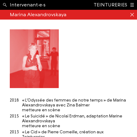
École ›
Intervenant·e·s
TEINTURERIES
Index
Marina Alexandrovskaya
2018
« L’Odyssée des femmes de notre temps » de Marina
Alexandrovskaya avec Zina Balmer
metteure en scène
2015
« Le Suicidé » de Nicolaï Erdman, adaptation Marine
Alexandrovskaya
metteure en scène
2013
« Le Cid » de Pierre Corneille, création aux
Teintureries