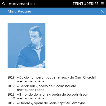
École ›
Intervenant·e·s
TEINTURERIES
Index
Marc Paquien
2019
« Du ciel tombaient des animaux » de Caryl Churchill
metteur en scène
2019
« Cendrillon », opéra de Nicolas Isouard
metteur en scène
2018
« Il mondo della luna », opéra de Joseph Haydn
—19
metteur en scène
2017
« Phèdre », opéra de Jean-Baptiste Lemoyne