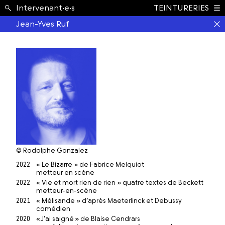
École ›
Intervenant·e·s
TEINTURERIES
Index
Jean-Yves Ruf
© Rodolphe Gonzalez
2022
« Le Bizarre » de Fabrice Melquiot
metteur en scène
2022
« Vie et mort rien de rien » quatre textes de Beckett
metteur-en-scène
2021
« Mélisande » d’après Maeterlinck et Debussy
comédien
2020
« J'ai saigné » de Blaise Cendrars