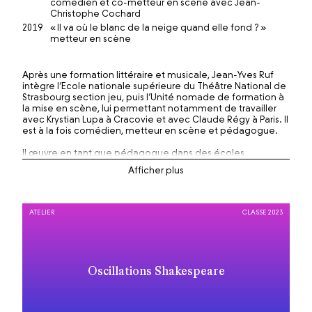
comédien et co-metteur en scène avec Jean-
Christophe Cochard
2019
« Il va où le blanc de la neige quand elle fond ? »
metteur en scène
Après une formation littéraire et musicale, Jean-Yves Ruf
intègre l’Ecole nationale supérieure du Théâtre National de
Strasbourg section jeu, puis l’Unité nomade de formation à
la mise en scène, lui permettant notamment de travailler
avec Krystian Lupa à Cracovie et avec Claude Régy à Paris. Il
est à la fois comédien, metteur en scène et pédagogue.
Il œuvre en tant que pédagogue dans des écoles
supérieures (La Manufacture de Lausanne, le CNSAD de
Paris, l’école du TNS de Strasbourg, l’Estba-Bordeaux, la
Westerdals Oslo School of Arts-Norvège). De janvier 2007 à
décembre 2010, il a dirigé la Manufacture – Haute école des
arts de la scène. Depuis 2011, il travaille avec les Chantiers
ATELIER
CLASSE 2023
Nomades, structure de recherche et de formation
continue, en tant que programmateur et conseiller
pédagogique. En tant que comédien, il a travaillé avec
Jean-Louis Martinelli, Eric Vigner, Jean-Claude Berutti, Emilie
Charriot, Simon Délétang, Richard Brunel. Il tourne
Oscillations Shakespeare
actuellement un solo de Cendrars, « J’ai saigné ».
Parmi ses récentes mises en scène, on peut noter « Le
bizarre » de Fabrice Melquiot (Théâtre Saint-Gervais