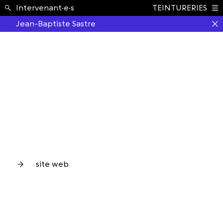
École ›
Intervenant·e·s
TEINTURERIES
Index
Jean-Baptiste Sastre
site web