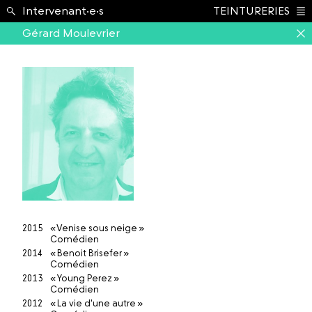
École ›
Intervenant·e·s
TEINTURERIES
Index
Gérard Moulevrier
2015
« Venise sous neige »
Comédien
2014
« Benoit Brisefer »
Comédien
2013
« Young Perez »
Comédien
2012
« La vie d'une autre »