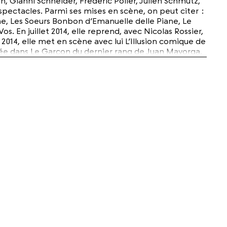
 Gianni Schneider, Frédéric Polier, Julien Schmutz,
 spectacles. Parmi ses mises en scène, on peut citer :
he, Les Soeurs Bonbon d’Emanuelle delle Piane, Le
n juillet 2014, elle reprend, avec Nicolas Rossier,
2014, elle met en scène avec lui L’Illusion comique de
rnée dans Le Garçon du dernier rang de Juan Mayorga,
se en scène de Dada ou le décrassage des idées
c Nicolas Rossier.