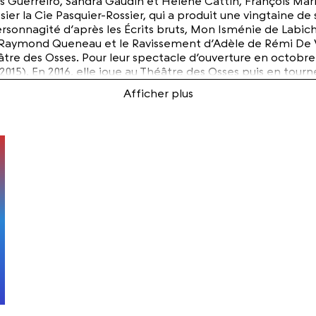
Guerreiro, Sandra Gaudin et Hélène Cattin, François Marin,
ier la Cie Pasquier-Rossier, qui a produit une vingtaine de
rsonnagité d’après les Écrits bruts, Mon Isménie de Labic
mond Queneau et le Ravissement d’Adèle de Rémi De Vos. E
tre des Osses. Pour leur spectacle d’ouverture en octobre 
(2015). En 2016, elle joue au Théâtre des Osses puis en tou
0 ans du mouvement DADA, elle signe l’adaptation et la mi
des sables, d’après l’œuvre d’Åsa Lind, en collaboration ave