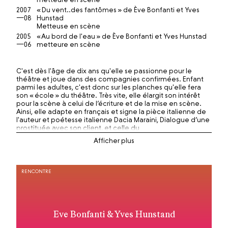
2007
« Du vent..des fantômes » de Ève Bonfanti et Yves
—08
Hunstad
Metteuse en scène
2005
« Au bord de l'eau » de Ève Bonfanti et Yves Hunstad
—06
metteure en scène
C'est dès l'âge de dix ans qu'elle se passionne pour le
théâtre et joue dans des compagnies confirmées. Enfant
parmi les adultes, c'est donc sur les planches qu'elle fera
son « école » du théâtre. Très vite, elle élargit son intérêt
pour la scène à celui de l’écriture et de la mise en scène.
Ainsi, elle adapte en français et signe la pièce italienne de
l'auteur et poétesse italienne Dacia Maraini, Dialogue d’une
prostituée avec son client, et celle du
dramaturge allemand F.X. Kroetz, Concert à la Carte.
L'écriture et la mise-en-scène théâtrale l'amène aussi
à celle du cinéma et c'est en 1984 qu'elle signe son premier
long-métrage, Madame P, qui obtient le « Prix du
RENCONTRE
Scénario » du Ministère de la Culture de la Communauté
Française de Belgique et qui fût primé dans plusieurs
festivals internationaux :
« Prix Dukatenfilm » au Festival International de Mannheim
Eve Bonfanti & Yves Hunstand
en Allemagne (1984), « Prix de la Presse pour le Meilleur
Film », « Prix du Jury pour le Meilleur Film Étranger » et enfin