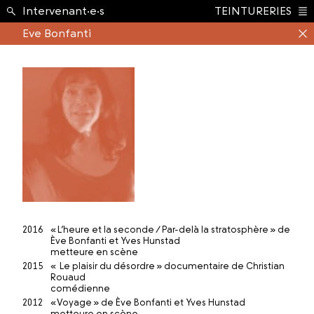
École ›
Intervenant·e·s
TEINTURERIES
Index
Eve Bonfanti
2016
« L’heure et la seconde / Par-delà la stratosphère » de
Ève Bonfanti et Yves Hunstad
metteure en scène
2015
« Le plaisir du désordre » documentaire de Christian
Rouaud
comédienne
2012
« Voyage » de Ève Bonfanti et Yves Hunstad
metteure en scène