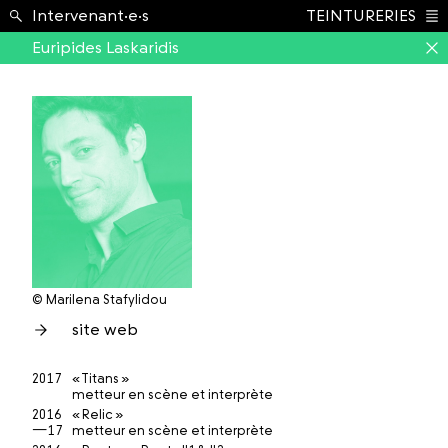
École ›
Intervenant·e·s
TEINTURERIES
Index
Euripides Laskaridis
© Marilena Stafylidou
site web
2017
« Titans »
metteur en scène et interprète
2016
« Relic »
—17
metteur en scène et interprète