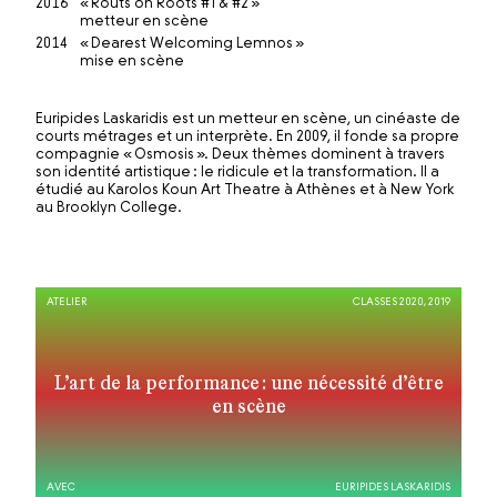
2016
« Routs on Roots #1 & #2 »
metteur en scène
2014
« Dearest Welcoming Lemnos »
mise en scène
Euripides Laskaridis est un metteur en scène, un cinéaste de
courts métrages et un interprète. En 2009, il fonde sa propre
compagnie « Osmosis ». Deux thèmes dominent à travers
son identité artistique : le ridicule et la transformation. Il a
étudié au Karolos Koun Art Theatre à Athènes et à New York
au Brooklyn College.
ATELIER
CLASSES 2020, 2019
L’art de la performance : une nécessité d’être
en scène
AVEC
EURIPIDES LASKARIDIS