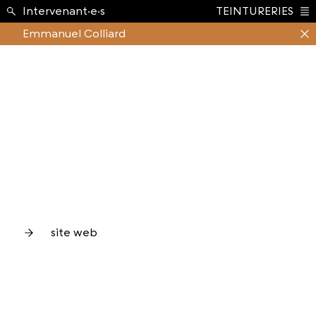
École ›
Intervenant·e·s
TEINTURERIES
Index
Emmanuel Colliard
site web