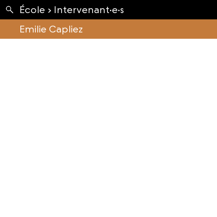
Apartés
École ›
Intervenant·e·s
Envolées
Emilie Capliez