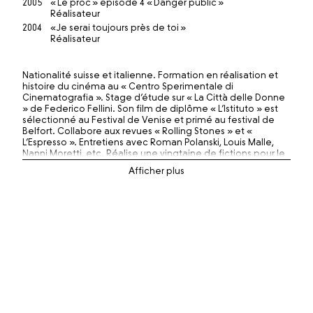
2005
« Le proc » épisode 4 « Danger public »
Réalisateur
2004
« Je serai toujours près de toi »
Réalisateur
Nationalité suisse et italienne. Formation en réalisation et
histoire du cinéma au « Centro Sperimentale di
Cinematografia ». Stage d’étude sur « La Città delle Donne
» de Federico Fellini. Son film de diplôme « L’Istituto » est
sélectionné au Festival de Venise et primé au festival de
Belfort. Collabore aux revues « Rolling Stones » et «
L’Espresso ». Entretiens avec Roman Polanski, Louis Malle,
Nanni Moretti, etc. Réalise une vingtaine de fictions pour le
cinéma et la télévision en France et en Suisse. « La grande
peur dans la montagne » reçoit le Prix de la meilleure fiction
au Festival D’Autrans en 2006. «Win Win » réunit plus de
20’000 spectateurs lors de sa sortie en 2013. Développe
actuellement son prochain long-métrage « Pater Noster ».