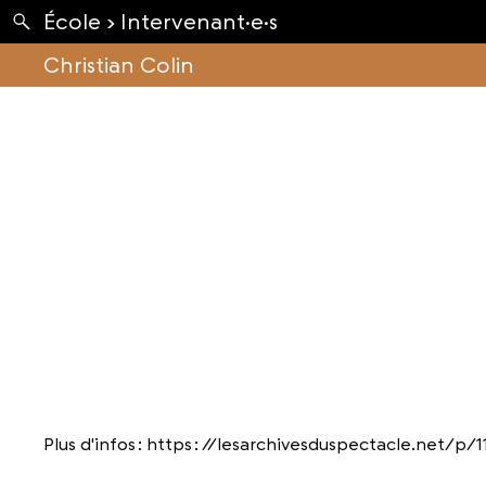
Apartés
École ›
Intervenant·e·s
Envolées
Christian Colin
Plus d'infos :
https : //lesarchivesduspectacle.net/p/1