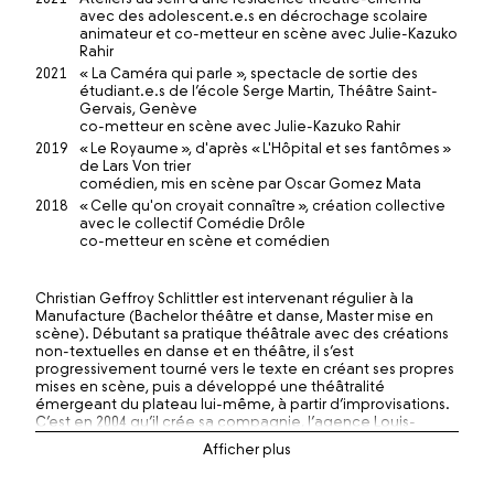
avec des adolescent.e.s en décrochage scolaire
animateur et co-metteur en scène avec Julie-Kazuko
Rahir
2021
« La Caméra qui parle », spectacle de sortie des
étudiant.e.s de l’école Serge Martin, Théâtre Saint-
Gervais, Genève
co-metteur en scène avec Julie-Kazuko Rahir
2019
« Le Royaume », d'après « L'Hôpital et ses fantômes »
de Lars Von trier
comédien, mis en scène par Oscar Gomez Mata
2018
« Celle qu'on croyait connaître », création collective
avec le collectif Comédie Drôle
co-metteur en scène et comédien
Christian Geffroy Schlittler est intervenant régulier à la
Manufacture (Bachelor théâtre et danse, Master mise en
scène). Débutant sa pratique théâtrale avec des créations
non-textuelles en danse et en théâtre, il s’est
progressivement tourné vers le texte en créant ses propres
mises en scène, puis a développé une théâtralité
émergeant du plateau lui-même, à partir d’improvisations.
C’est en 2004 qu’il crée sa compagnie, l’agence Louis-
François Pinagot, qu’il co-dirige maintenant avec David
Gobet et Julie-Kazuko Rahir.
Il est impliqué dans diverses recherches à la Manufacture :