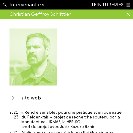
École ›
Intervenant·e·s
TEINTURERIES
Index
Christian Geffroy Schlittler
site web
2021
« Rendre Sensible : pour une pratique scénique issue
—23
du Feldenkrais », projet de recherche soutenu par la
Manufacture, l’IRMAS, la HES-SO
chef de projet avec Julie-Kazuko Rahir
2021
Ateliers au sein d’une résidence théâtre-cinéma