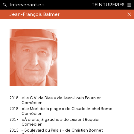
École ›
Intervenant·e·s
TEINTURERIES
Index
Jean-François Balmer
2018
« Le C.V. de Dieu » de Jean-Louis Fournier
Comédien
2018
« Le Mort de la plage » de Claude-Michel Rome
Comédien
2017
« À droite, à gauche » de Laurent Ruquier
Comédien
2015
« Boulevard du Palais » de Christian Bonnet